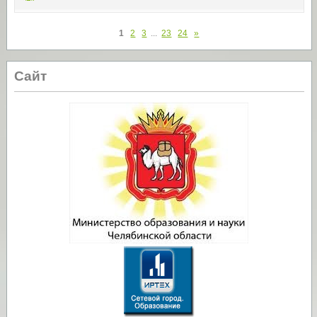
1
2
3
...
23
24
»
Сайт