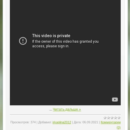
...
Читать дальше »
Просмотров:
374
|
Добавил:
irkaplina2012
|
Дата:
06.09.2021
|
Комментарии
(0)