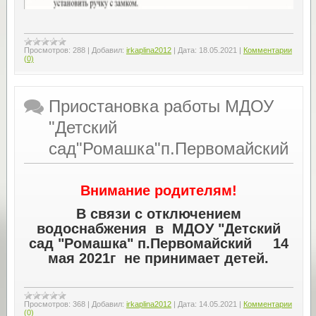
Просмотров:
288
|
Добавил:
irkaplina2012
|
Дата:
18.05.2021
|
Комментарии
(0)
Приостановка работы МДОУ
"Детский
сад"Ромашка"п.Первомайский
Внимание родителям!
В связи с отключ
ением
водоснабжения в МДОУ "Детский
сад "Ромашка" п.Первомайский 14
мая 2021г не принимает детей.
Просмотров:
368
|
Добавил:
irkaplina2012
|
Дата:
14.05.2021
|
Комментарии
(0)